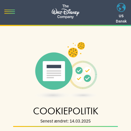
Skip
to
Toggle
US
content
Dansk
navigation
Skip
to
navigation
COOKIEPOLITIK
Senest ændret: 14.03.2025