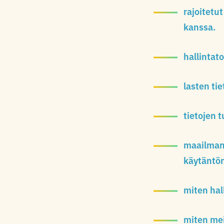
rajoitetu
kanssa.
hallintato
lasten t
tietojen 
maailmanl
käytäntö
miten hal
miten mei