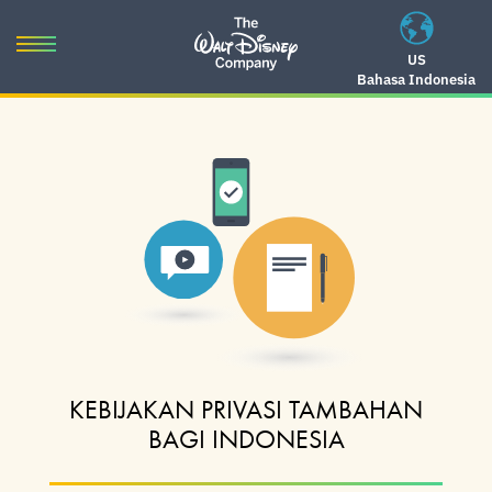
Skip
to
Toggle
US
content
Bahasa Indonesia
navigation
Skip
to
navigation
KEBIJAKAN PRIVASI TAMBAHAN
BAGI INDONESIA