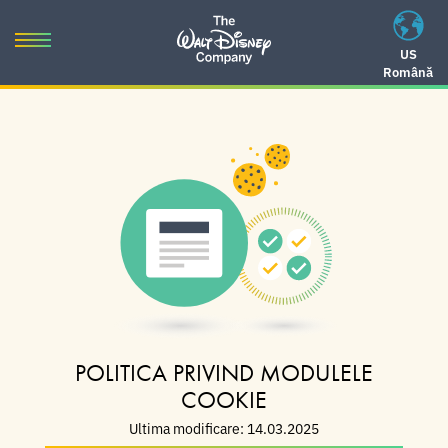
Skip
to
Toggle
US
content
Română
navigation
Skip
to
navigation
POLITICA PRIVIND MODULELE
COOKIE
Ultima modificare: 14.03.2025