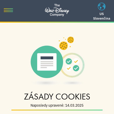
Skip
to
Toggle
US
content
Slovenčina
navigation
Skip
to
navigation
ZÁSADY COOKIES
Naposledy upravené: 14.03.2025