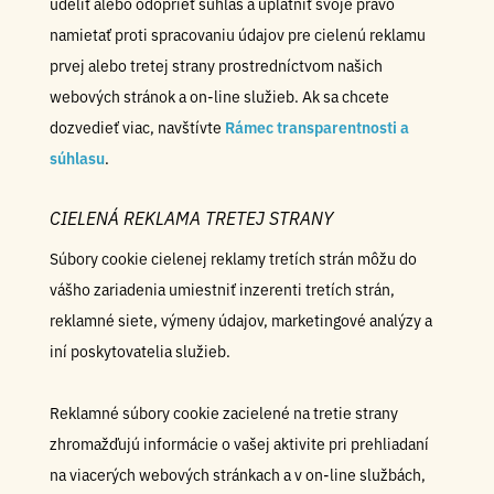
udeliť alebo odoprieť súhlas a uplatniť svoje právo
namietať proti spracovaniu údajov pre cielenú reklamu
prvej alebo tretej strany prostredníctvom našich
webových stránok a on-line služieb. Ak sa chcete
dozvedieť viac, navštívte
Rámec transparentnosti a
súhlasu
.
CIELENÁ REKLAMA TRETEJ STRANY
Súbory cookie cielenej reklamy tretích strán môžu do
vášho zariadenia umiestniť inzerenti tretích strán,
reklamné siete, výmeny údajov, marketingové analýzy a
iní poskytovatelia služieb.
Reklamné súbory cookie zacielené na tretie strany
zhromažďujú informácie o vašej aktivite pri prehliadaní
na viacerých webových stránkach a v on-line službách,