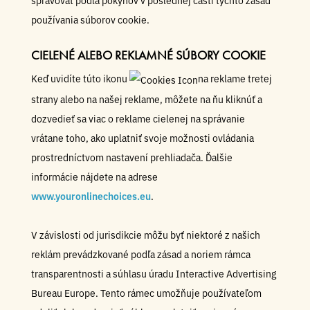
spravovať podľa pokynov v poslednej časti týchto zásad
používania súborov cookie.
CIELENÉ ALEBO REKLAMNÉ SÚBORY COOKIE
Keď uvidíte túto ikonu
na reklame tretej
strany alebo na našej reklame, môžete na ňu kliknúť a
dozvedieť sa viac o reklame cielenej na správanie
vrátane toho, ako uplatniť svoje možnosti ovládania
prostredníctvom nastavení prehliadača. Ďalšie
informácie nájdete na adrese
www.youronlinechoices.eu
.
V závislosti od jurisdikcie môžu byť niektoré z našich
reklám prevádzkované podľa zásad a noriem rámca
transparentnosti a súhlasu úradu Interactive Advertising
Bureau Europe. Tento rámec umožňuje používateľom