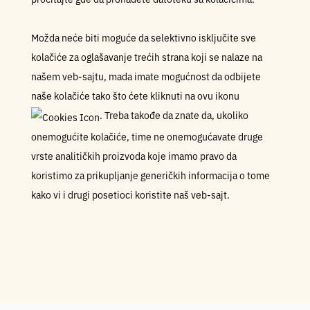
Možda neće biti moguće da selektivno isključite sve
kolačiće za oglašavanje trećih strana koji se nalaze na
našem veb-sajtu, mada imate mogućnost da odbijete
naše kolačiće tako što ćete kliknuti na ovu ikonu
. Treba takođe da znate da, ukoliko
onemogućite kolačiće, time ne onemogućavate druge
vrste analitičkih proizvoda koje imamo pravo da
koristimo za prikupljanje generičkih informacija o tome
kako vi i drugi posetioci koristite naš veb-sajt.