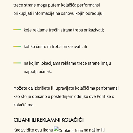
treće strane mogu putem kolačića performansi
prikupljati informacije na osnovu kojih određuju:
koje reklame trećih strana treba prikazivati;
koliko često ih treba prikazivati; ili
na kojim lokacijama reklame treće strane imaju
najbolji učinak.
Možete da izbrišete ili upravljate kolačićima performansi
kao što je opisano u poslednjem odeljku ove Politike o
kolačićima.
CILJANI ILI REKLAMNI KOLAČIĆI
Kada vidite ovu ikonu
na našim ili