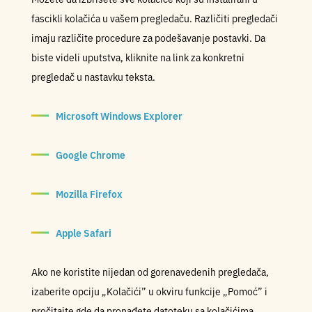
fascikli kolačića u vašem pregledaču. Različiti pregledači
imaju različite procedure za podešavanje postavki. Da
biste videli uputstva, kliknite na link za konkretni
pregledač u nastavku teksta.
Microsoft Windows Explorer
Google Chrome
Mozilla Firefox
Apple Safari
Ako ne koristite nijedan od gorenavedenih pregledača,
izaberite opciju „Kolačići” u okviru funkcije „Pomoć” i
pročitajte gde da pronađete datoteku sa kolačićima.