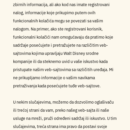
zbirnih informacija, ali ako kod nas imate registrovani
nalog, informacije koje prikupimo putem ovih
funkcionalnih kolačića mogu se povezati sa vašim
nalogom. Na primer, ako ste registrovani korisnik,
funkcionalni kolačići nam omogućavaju da pratimo koje
sadržaje posećujete i pretražujete na različitim veb-
sajtovima kojima upravljaju Walt Disney srodne
kompanije ili da steknemo uvid u vaše iskustvo kada
pristupate našim veb-sajtovima sa različitih uređaja. Mi
ne prikupljamo informacije o vašim navikama
pretraživanja kada posećujete tuđe veb-sajtove.
U nekim slučajevima, možemo da dozvolimo oglašivaču
ili trećoj strani da vam, preko našeg veb-sajta ili naše
usluge na mreži, pruži određeni sadržaj ili iskustvo. U tim
slučajevima, treća strana ima pravo da postavi svoje