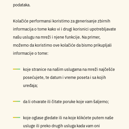
podataka.
Kolačiće performansi koristimo za generisanje zbirnih
informacija o tome kako vi i drugi korisnici upotrebljavate
našu uslugu na mreži i njene funkcije. Na primer,
možemo da koristimo ove kolačiće da bismo prikupljali
informacije o tome:
koje stranice na našim uslugama na mreži najčešće
posećujete, te datum i vreme poseta i sa kojih
uređaja;
da li otvarate ili čitate poruke koje vam šaljemo;
koje oglase gledate ili na koje klikćete putem naše
usluge ili preko drugih usluga kada vam oni