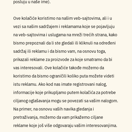
posluju u naše ime).
Ove kolačiće koristimo na našim veb-sajtovima, ali i u
vezi sa našim sadržajem i reklamama koje se pojavljuju
na veb-sajtovima i uslugama na mreži trećih strana, kako
bismo prepoznali da li ste gledali ili kliknuli na određeni
sadržaj ili reklamu i da bismo vam, na osnovu toga,
prikazali reklame za proizvode za koje smatramo da bi
vas interesovali. Ove kolačiće takođe možemo da
koristimo da bismo ograničili koliko puta možete videti
istu reklamu. Ako kod nas imate registrovani nalog,
informacije koje prikupljamo putem kolačića za potrebe
ciljanog oglašavanja mogu se povezati sa vašim nalogom.
Na primer, na osnovu vaših navika gledanja i
pretraživanja, možemo da vam prikažemo ciljane
reklame koje još više odgovaraju vašim interesovanjima.