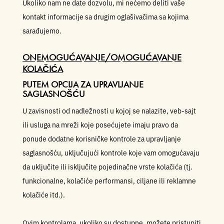
Ukoliko nam ne date dozvolu, mi nećemo deliti vaše
kontakt informacije sa drugim oglašivačima sa kojima
sarađujemo.
ONEMOGUĆAVANJE/OMOGUĆAVANJE
KOLAČIĆA
PUTEM OPCIJA ZA UPRAVLJANJE
SAGLASNOŠĆU
U zavisnosti od nadležnosti u kojoj se nalazite, veb-sajt
ili usluga na mreži koje posećujete imaju pravo da
ponude dodatne korisničke kontrole za upravljanje
saglasnošću, uključujući kontrole koje vam omogućavaju
da uključite ili isključite pojedinačne vrste kolačića (tj.
funkcionalne, kolačiće performansi, ciljane ili reklamne
kolačiće itd.).
Ovim kontrolama, ukoliko su dostupne, možete pristupiti