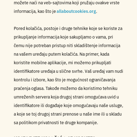
možete naći na veb-sajtovima koji pružaju ovakve vrste
informacija, kao što je
allaboutcookies.org
.
Pored kolačića, postoje i druge tehnike koje se koriste za
prikupljanje informacija koje sakupljamo o vama, pri
čemu nije potreban pristup niti skladištenje informacija
na vašem uređaju putem kolačića. Na primer, kada
koristite mobilne aplikacije, mi možemo prikupljati
identifikatore uređaja u slične svrhe. Vaš uređaj vam nudi
kontrolu i izbore, kao što je mogućnost ograničavanja
praćenja oglasa. Takođe možemo da koristimo tehniku
umreženih servera koja drugoj strani omogućava uvid u
identifikatore ili događaje koje omogućavaju naše usluge,
a koje se toj drugoj strani prenose u naše ime ili u skladu
sa politikom privatnosti te druge kompanije.