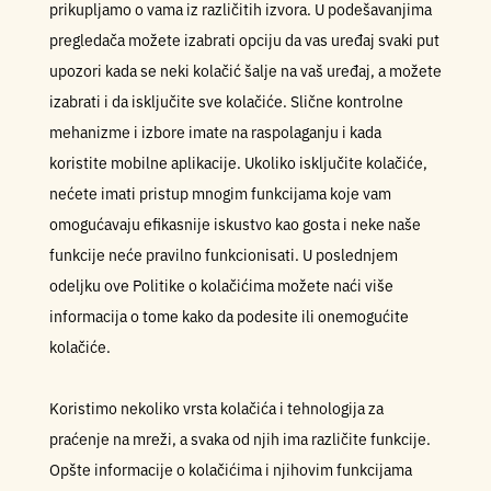
prikupljamo o vama iz različitih izvora. U podešavanjima
pregledača možete izabrati opciju da vas uređaj svaki put
upozori kada se neki kolačić šalje na vaš uređaj, a možete
izabrati i da isključite sve kolačiće. Slične kontrolne
mehanizme i izbore imate na raspolaganju i kada
koristite mobilne aplikacije. Ukoliko isključite kolačiće,
nećete imati pristup mnogim funkcijama koje vam
omogućavaju efikasnije iskustvo kao gosta i neke naše
funkcije neće pravilno funkcionisati. U poslednjem
odeljku ove Politike o kolačićima možete naći više
informacija o tome kako da podesite ili onemogućite
kolačiće.
Koristimo nekoliko vrsta kolačića i tehnologija za
praćenje na mreži, a svaka od njih ima različite funkcije.
Opšte informacije o kolačićima i njihovim funkcijama