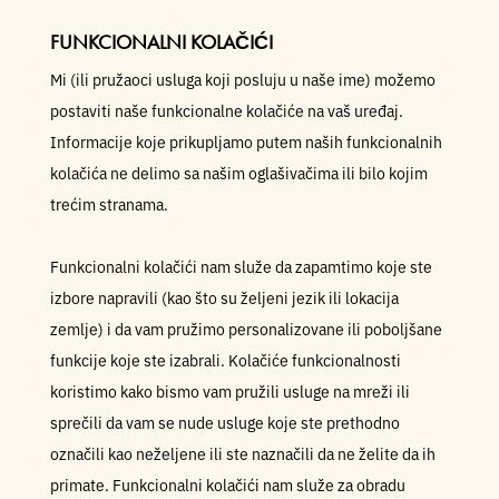
FUNKCIONALNI KOLAČIĆI
Mi (ili pružaoci usluga koji posluju u naše ime) možemo
postaviti naše funkcionalne kolačiće na vaš uređaj.
Informacije koje prikupljamo putem naših funkcionalnih
kolačića ne delimo sa našim oglašivačima ili bilo kojim
trećim stranama.
Funkcionalni kolačići nam služe da zapamtimo koje ste
izbore napravili (kao što su željeni jezik ili lokacija
zemlje) i da vam pružimo personalizovane ili poboljšane
funkcije koje ste izabrali. Kolačiće funkcionalnosti
koristimo kako bismo vam pružili usluge na mreži ili
sprečili da vam se nude usluge koje ste prethodno
označili kao neželjene ili ste naznačili da ne želite da ih
primate. Funkcionalni kolačići nam služe za obradu