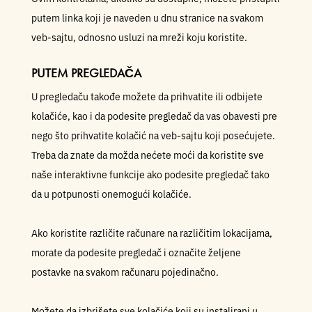
putem linka koji je naveden u dnu stranice na svakom
veb-sajtu, odnosno usluzi na mreži koju koristite.
PUTEM PREGLEDAČA
U pregledaču takođe možete da prihvatite ili odbijete
kolačiće, kao i da podesite pregledač da vas obavesti pre
nego što prihvatite kolačić na veb-sajtu koji posećujete.
Treba da znate da možda nećete moći da koristite sve
naše interaktivne funkcije ako podesite pregledač tako
da u potpunosti onemogući kolačiće.
Ako koristite različite računare na različitim lokacijama,
morate da podesite pregledač i označite željene
postavke na svakom računaru pojedinačno.
Možete da izbrišete sve kolačiće koji su instalirani u