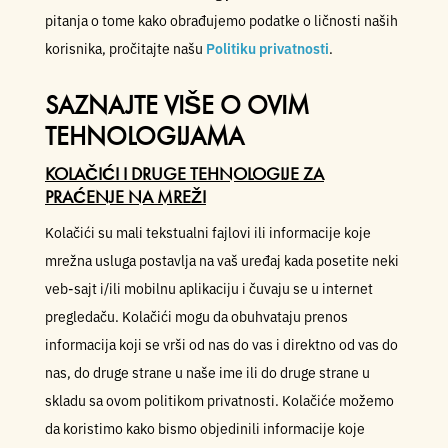
pitanja o tome kako obrađujemo podatke o ličnosti naših
korisnika, pročitajte našu
Politiku privatnosti
.
SAZNAJTE VIŠE O OVIM
TEHNOLOGIJAMA
KOLAČIĆI I DRUGE TEHNOLOGIJE ZA
PRAĆENJE NA MREŽI
Kolačići su mali tekstualni fajlovi ili informacije koje
mrežna usluga postavlja na vaš uređaj kada posetite neki
veb-sajt i/ili mobilnu aplikaciju i čuvaju se u internet
pregledaču. Kolačići mogu da obuhvataju prenos
informacija koji se vrši od nas do vas i direktno od vas do
nas, do druge strane u naše ime ili do druge strane u
skladu sa ovom politikom privatnosti. Kolačiće možemo
da koristimo kako bismo objedinili informacije koje