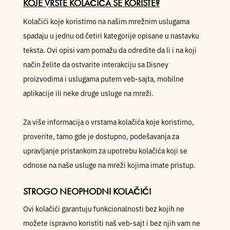
KOJE VRSTE KOLAČIĆA SE KORISTE?
Kolačići koje koristimo na našim mrežnim uslugama
spadaju u jednu od četiri kategorije opisane u nastavku
teksta. Ovi opisi vam pomažu da odredite da li i na koji
način želite da ostvarite interakciju sa Disney
proizvodima i uslugama putem veb-sajta, mobilne
aplikacije ili neke druge usluge na mreži.
Za više informacija o vrstama kolačića koje koristimo,
proverite, tamo gde je dostupno, podešavanja za
upravljanje pristankom za upotrebu kolačića koji se
odnose na naše usluge na mreži kojima imate pristup.
STROGO NEOPHODNI KOLAČIĆI
Ovi kolačići garantuju funkcionalnosti bez kojih ne
možete ispravno koristiti naš veb-sajt i bez njih vam ne