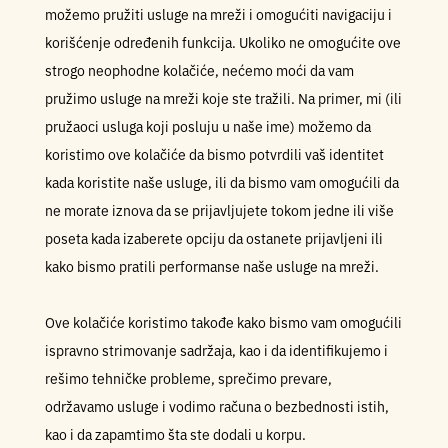
možemo pružiti usluge na mreži i omogućiti navigaciju i
korišćenje određenih funkcija. Ukoliko ne omogućite ove
strogo neophodne kolačiće, nećemo moći da vam
pružimo usluge na mreži koje ste tražili. Na primer, mi (ili
pružaoci usluga koji posluju u naše ime) možemo da
koristimo ove kolačiće da bismo potvrdili vaš identitet
kada koristite naše usluge, ili da bismo vam omogućili da
ne morate iznova da se prijavljujete tokom jedne ili više
poseta kada izaberete opciju da ostanete prijavljeni ili
kako bismo pratili performanse naše usluge na mreži.
Ove kolačiće koristimo takođe kako bismo vam omogućili
ispravno strimovanje sadržaja, kao i da identifikujemo i
rešimo tehničke probleme, sprečimo prevare,
održavamo usluge i vodimo računa o bezbednosti istih,
kao i da zapamtimo šta ste dodali u korpu.