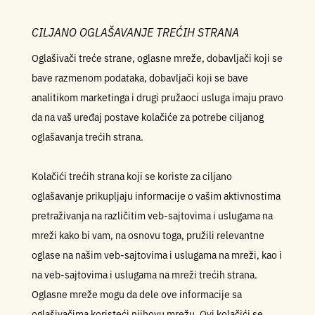
CILJANO OGLAŠAVANJE TREĆIH STRANA
Oglašivači treće strane, oglasne mreže, dobavljači koji se
bave razmenom podataka, dobavljači koji se bave
analitikom marketinga i drugi pružaoci usluga imaju pravo
da na vaš uređaj postave kolačiće za potrebe ciljanog
oglašavanja trećih strana.
Kolačići trećih strana koji se koriste za ciljano
oglašavanje prikupljaju informacije o vašim aktivnostima
pretraživanja na različitim veb-sajtovima i uslugama na
mreži kako bi vam, na osnovu toga, pružili relevantne
oglase na našim veb-sajtovima i uslugama na mreži, kao i
na veb-sajtovima i uslugama na mreži trećih strana.
Oglasne mreže mogu da dele ove informacije sa
oglašivačima koristeći njihovu mrežu. Ovi kolačići se