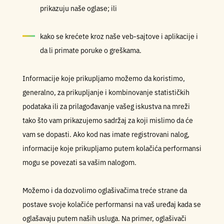
prikazuju naše oglase; ili
kako se krećete kroz naše veb-sajtove i aplikacije i
da li primate poruke o greškama.
Informacije koje prikupljamo možemo da koristimo,
generalno, za prikupljanje i kombinovanje statističkih
podataka ili za prilagođavanje vašeg iskustva na mreži
tako što vam prikazujemo sadržaj za koji mislimo da će
vam se dopasti. Ako kod nas imate registrovani nalog,
informacije koje prikupljamo putem kolačića performansi
mogu se povezati sa vašim nalogom.
Možemo i da dozvolimo oglašivačima treće strane da
postave svoje kolačiće performansi na vaš uređaj kada se
oglašavaju putem naših usluga. Na primer, oglašivači