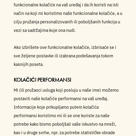
funkcionalne kolačiće na vaš uređaj i da ih koristi na isti
način na koji mi koristimo naše funkcionalne kolačiće, a u
cilju pružanja personalizovanih ili poboljšanih funkcija u
vezi sa sadržajima koje ona nudi.
Ako izbrišete ove funkcionalne kolačiće, izbrisaće se i
sve željene postavke ili izabrana podešavanja tokom
kasnijih poseta.
KOLAČIĆI PERFORMANSI
Mi (ili pružaoci usluga koji posluju u naše ime) možemo
postaviti naše kolačiće performansi na vaš uređaj.
Informacije koje prikupljamo putem kolačića
performansi koristimo mi ili se one koriste za naše
potrebe kako bismo poboljšali vaše iskustvo na mreži,
kao i u druge svrhe, npr. za potrebe statističke obrade