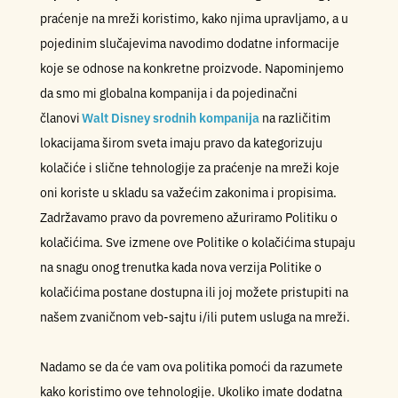
praćenje na mreži koristimo, kako njima upravljamo, a u
pojedinim slučajevima navodimo dodatne informacije
koje se odnose na konkretne proizvode. Napominjemo
da smo mi globalna kompanija i da pojedinačni
članovi
Walt Disney srodnih kompanija
na različitim
lokacijama širom sveta imaju pravo da kategorizuju
kolačiće i slične tehnologije za praćenje na mreži koje
oni koriste u skladu sa važećim zakonima i propisima.
Zadržavamo pravo da povremeno ažuriramo Politiku o
kolačićima. Sve izmene ove Politike o kolačićima stupaju
na snagu onog trenutka kada nova verzija Politike o
kolačićima postane dostupna ili joj možete pristupiti na
našem zvaničnom veb-sajtu i/ili putem usluga na mreži.
Nadamo se da će vam ova politika pomoći da razumete
kako koristimo ove tehnologije. Ukoliko imate dodatna