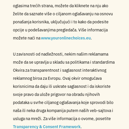
oglasima trećih strana, možete da kliknete na nju ako
želite da saznate više o ciljanom oglašavanju na osnovu
ponašanja korisnika, uključujući i to kako da podesite
opcije u podešavanjima pregledača. Više informacija
možete naći na
www.youronlinechoices.eu
.
U zavisnosti od nadležnosti, nekim našim reklamama
može da se upravlja u skladu sa politikama i standardima
Okvira za transparentnost i saglasnost interaktivnog
reklamnog biroa za Evropu. Ovaj okvir omogućava
korisnicima da daju ili uskrate saglasnost i da iskoriste
svoje pravo da ulože prigovor na obradu njihovih
podataka u svrhe ciljanog oglašavanja koje sprovodi bilo
naša ili neka druga kompanija putem naših veb-sajtova i
usluga na mreži. Za više informacija o ovome, posetite
Transparency & Consent Framework
.