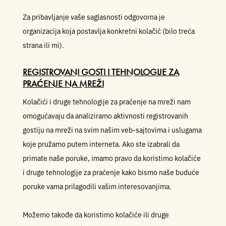
Za pribavljanje vaše saglasnosti odgovorna je
organizacija koja postavlja konkretni kolačić (bilo treća
strana ili mi).
REGISTROVANI GOSTI I TEHNOLOGIJE ZA
PRAĆENJE NA MREŽI
Kolačići i druge tehnologije za praćenje na mreži nam
omogućavaju da analiziramo aktivnosti registrovanih
gostiju na mreži na svim našim veb-sajtovima i uslugama
koje pružamo putem interneta. Ako ste izabrali da
primate naše poruke, imamo pravo da koristimo kolačiće
i druge tehnologije za praćenje kako bismo naše buduće
poruke vama prilagodili vašim interesovanjima.
Možemo takođe da koristimo kolačiće ili druge