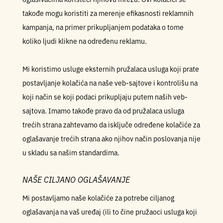
takođe mogu koristiti za merenje efikasnosti reklamnih
kampanja, na primer prikupljanjem podataka o tome
koliko ljudi klikne na određenu reklamu.
Mi koristimo usluge eksternih pružalaca usluga koji prate
postavljanje kolačića na naše veb-sajtove i kontrolišu na
koji način se koji podaci prikupljaju putem naših veb-
sajtova. Imamo takođe pravo da od pružalaca usluga
trećih strana zahtevamo da isključe određene kolačiće za
oglašavanje trećih strana ako njihov način poslovanja nije
u skladu sa našim standardima.
NAŠE CILJANO OGLAŠAVANJE
Mi postavljamo naše kolačiće za potrebe ciljanog
oglašavanja na vaš uređaj (ili to čine pružaoci usluga koji