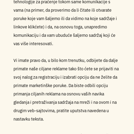
tehnologije za praćenje tokom same komunikacije s
vama (na primer, da proverimo da li čitate ili otvarate
poruke koje vam šaljemo ili da vidimo na koje sadržaje i
linkove klikćete) i da, na osnovu toga, unapredimo
komunikaciju i da vam ubuduće šaljemo sadržaj koji će
vas više interesovati.
Vi imate pravo da, u bilo kom trenutku, odbijete da dalje
primate naše ciljane reklame tako što ćete se prijaviti na
svoj nalog za registraciju i izabrati opciju da ne želite da
primate marketinške poruke. Da biste odbili opciju
primanja ciljanih reklama na osnovu vaših navika
gledanja i pretraživanja sadržaja na mreži i na ovom i na
drugim veb-sajtovima, pratite uputstva navedena u
nastavku teksta.