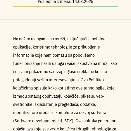
Poslednja izmena: 14.03.2025
Na našim uslugama na mreži, uključujući i mobilne
aplikacije, koristimo tehnologije za prikupljanje
informacija koje nam pomažu da poboljšamo
funkcionisanje naših usluga i vaše iskustvo na mreži, kao
i da vam prikažemo sadržaj, oglase i reklame koji su
prilagođeniji vašim interesovanjima. Ova Politika o
kolačićima opisuje kako koristimo ove tehnologije, koje
između ostalog obuhvataju kolačiće, piksele, veb-
svetionike, skladištenje pregledača, dodatke,
identifikatore uređaja i komplete za razvoj softvera
(Software development kit, SDK). Ova politika generalno
objašnjava koje sve vrste kolačića i drugih tehnologija za