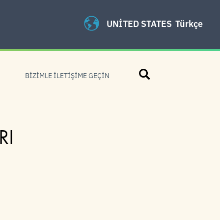
UNITED STATES
Türkçe
Arama
BIZIMLE İLETIŞIME GEÇIN
RI