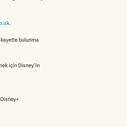
o.uk
.
 şikayette bulunma
mek için Disney’in
 Disney+