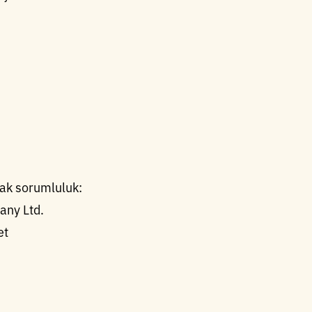
rtak sorumluluk:
any Ltd.
et