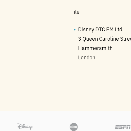
ile
Disney DTC EM Ltd.
3 Queen Caroline Stre
Hammersmith
London