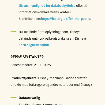
tilsynsmyndighed for databeskyttelse
eller til
informationskommisærens kontor i
Storbritannien:
https://ico.org.uk/for-the-public
.
Du kan finde flere oplysninger om Disneys
dataindsamlings- og brugspraksisser i Disneys
Fortrolighedspolitik
.
REPRÆSENTANTER
Senest ændret: 21.03.2025
Produkt/tjeneste:
Disney-mobilapplikationer rettet
direkte mod forbrugere og andre netsteder end Disney+
Dataansvarlig
The Walt Disney Company Ltd.