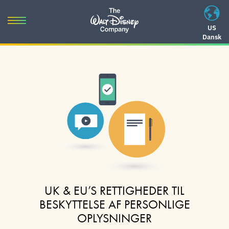
Skip
to
Toggle
US
content
Dansk
navigation
Skip
to
navigation
UK & EU’S RETTIGHEDER TIL
BESKYTTELSE AF PERSONLIGE
OPLYSNINGER