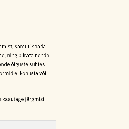
tamist, samuti saada
e, ning piirata nende
nende õiguste suhtes
ormid ei kohusta või
s kasutage järgmisi