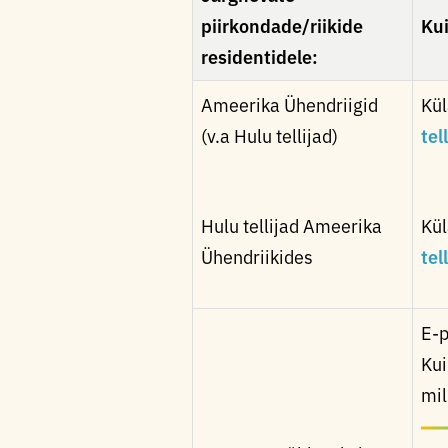
piirkondade/riikide
Kui
residentidele:
Ameerika Ühendriigid
Kül
(v.a Hulu tellijad)
tel
Hulu tellijad Ameerika
Kül
Ühendriikides
tel
E-p
Kui
mil