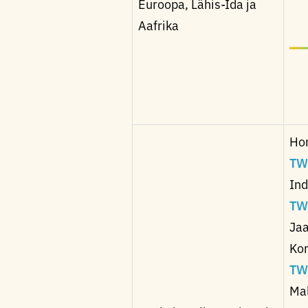
Euroopa, Lähis-Ida ja
Aafrika
Hon
TW
Ind
TW
Jaa
Kor
TW
Mal