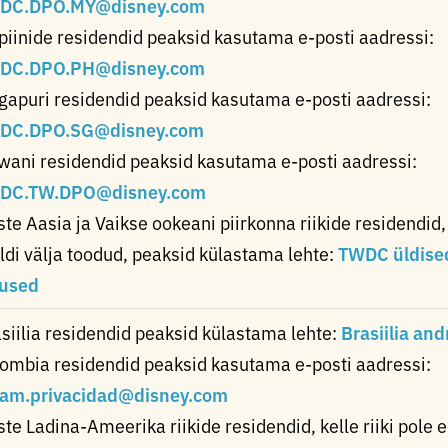
DC.DPO.MY@disney.com
ipiinide residendid peaksid kasutama e-posti aadressi:
DC.DPO.PH@disney.com
gapuri residendid peaksid kasutama e-posti aadressi:
DC.DPO.SG@disney.com
wani residendid peaksid kasutama e-posti aadressi:
DC.TW.DPO@disney.com
ste Aasia ja Vaikse ookeani piirkonna riikide residendid, 
ldi välja toodud, peaksid külastama lehte:
TWDC üldise
gused
siilia residendid peaksid külastama lehte:
Brasiilia an
ombia residendid peaksid kasutama e-posti aadressi:
tam.privacidad@disney.com
ste Ladina-Ameerika riikide residendid, kelle riiki pole e