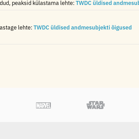
dud, peaksid külastama lehte:
TWDC üldised andmesub
astage lehte:
TWDC üldised andmesubjekti õigused