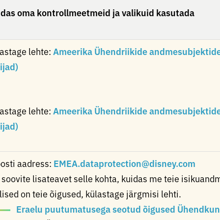
das oma kontrollmeetmeid ja valikuid kasutada
astage lehte:
Ameerika Ühendriikide andmesubjektide 
lijad)
astage lehte:
Ameerika Ühendriikide andmesubjektide
lijad)
osti aadress:
EMEA.dataprotection@disney.com
 soovite lisateavet selle kohta, kuidas me teie isikuand
lised on teie õigused, külastage järgmisi lehti.
Eraelu puutumatusega seotud õigused Ühendkunin