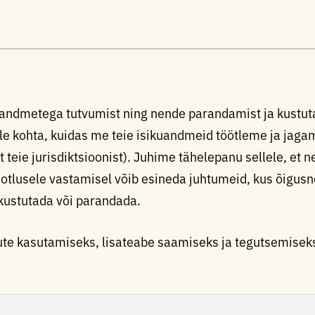
kuandmetega tutvumist ning nende parandamist ja kustu
le kohta, kuidas me teie isikuandmeid töötleme ja jagam
t teie jurisdiktsioonist). Juhime tähelepanu sellele, et 
taotlusele vastamisel võib esineda juhtumeid, kus õigusn
 kustutada või parandada.
te kasutamiseks, lisateabe saamiseks ja tegutsemisek