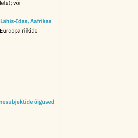
ele); või
ähis-Idas, Aafrikas
 Euroopa riikide
mesubjektide õigused