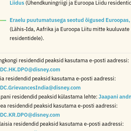
Liidus
(Ühendkuningriigi ja Euroopa Liidu residentid
Eraelu puutumatusega seotud õigused Euroopas, L
(Lähis-Ida, Aafrika ja Euroopa Liitu mitte kuuluvate
residentidele).
gkongi residendid peaksid kasutama e-posti aadressi:
DC.HK.DPO@disney.com
ia residendid peaksid kasutama e-posti aadressi:
DC.GrievancesIndia@disney.com
pani residendid peaksid külastama lehte:
Jaapani and
ea residendid peaksid kasutama e-posti aadressi:
DC.KR.DPO@disney.com
aisia residendid peaksid kasutama e-posti aadressi: