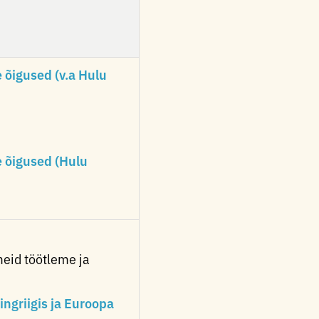
õigused (v.a Hulu
 õigused (Hulu
meid töötleme ja
griigis ja Euroopa