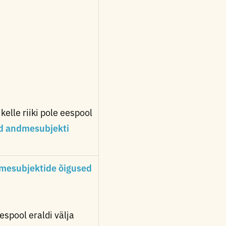
kelle riiki pole eespool
d andmesubjekti
dmesubjektide õigused
espool eraldi välja