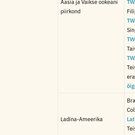
Aasia ja Vaikse ookeani
TW
piirkond
Fil
TW
Sin
TW
Tai
TW
Tei
era
õi
Bra
Col
Ladina-Ameerika
La
Tei