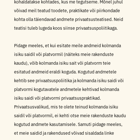
kohaldatakse kohtades, kus me tegutseme.
Mõnel juhul
võivad meil teatud toodete, praktikate või piirkondade
kohta olla täiendavad andmete privaatsusteatised. Neid
teatisi tuleb lugeda koos siinse privaatsuspoliitikaga.
Pidage meeles, et kui esitate meile andmeid kolmanda
isiku saidil või platvormil (näiteks meie rakenduste
kaudu), võib kolmanda isiku sait või platvorm teie
esitatud andmeid eraldi koguda. Kogutud andmetele
kehtib see privaatsuspoliitika ja kolmanda isiku saidi või
platvormi kogutavatele andmetele kehtivad kolmanda
isiku saidi või platvormi privaatsuspraktikad.
Privaatsusvalikud, mis te olete teinud kolmanda isiku
saidil või platvormil, ei kehti otse meie rakenduste kaudu
kogutud andmete kasutamisele. Samuti pidage meeles,
et meie saidid ja rakendused võivad sisaldada linke