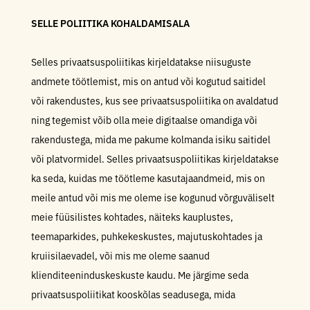
SELLE POLIITIKA KOHALDAMISALA
Selles privaatsuspoliitikas kirjeldatakse niisuguste
andmete töötlemist, mis on antud või kogutud saitidel
või rakendustes, kus see privaatsuspoliitika on avaldatud
ning tegemist võib olla meie digitaalse omandiga või
rakendustega, mida me pakume kolmanda isiku saitidel
või platvormidel. Selles privaatsuspoliitikas kirjeldatakse
ka seda, kuidas me töötleme kasutajaandmeid, mis on
meile antud või mis me oleme ise kogunud võrguväliselt
meie füüsilistes kohtades, näiteks kauplustes,
teemaparkides, puhkekeskustes, majutuskohtades ja
kruiisilaevadel, või mis me oleme saanud
klienditeeninduskeskuste kaudu. Me järgime seda
privaatsuspoliitikat kooskõlas seadusega, mida