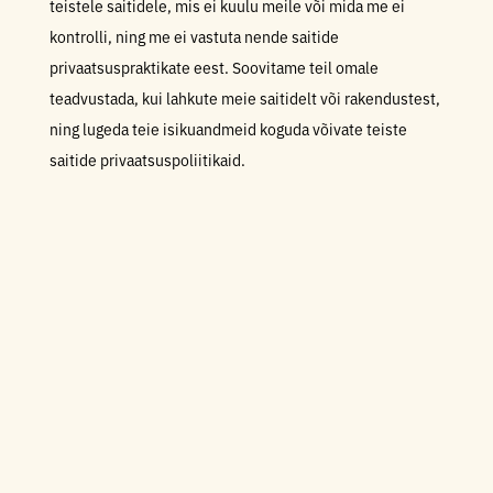
teistele saitidele, mis ei kuulu meile või mida me ei
kontrolli, ning me ei vastuta nende saitide
privaatsuspraktikate eest. Soovitame teil omale
teadvustada, kui lahkute meie saitidelt või rakendustest,
ning lugeda teie isikuandmeid koguda võivate teiste
saitide privaatsuspoliitikaid.
A
C
KES ME OLEME
C
O
A
R
C
D
MIS LIIKI ANDMEID ME KOGUME
C
I
O
O
A
R
N