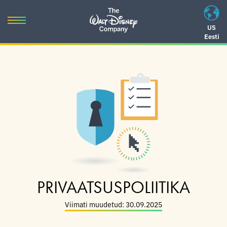
Skip
to
Toggle
US
content
Eesti
navigation
Skip
to
navigation
PRIVAATSUSPOLIITIKA
Viimati muudetud: 30.09.2025