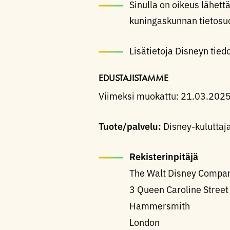
Sinulla on oikeus lähett
kuningaskunnan tietosuo
Lisätietoja Disneyn tie
EDUSTAJISTAMME
Viimeksi muokattu: 21.03.202
Tuote/palvelu:
Disney-kuluttaja
Rekisterinpitäjä
The Walt Disney Compan
3 Queen Caroline Street
Hammersmith
London