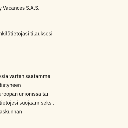
ey Vacances S.A.S.
ilötietojasi tilauksesi
uksia varten saatamme
hdistyneen
uroopan unionissa tai
ietojesi suojaamiseksi.
ngaskunnan