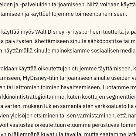
eiden ja -palveluiden tarjoamiseen. Niitä voidaan käytt
yttämiseen ja käyttöehtojemme toimeenpanemiseen.
 käyttää myös Walt Disney -yritysperheen tuotteita ja p
 ja päivitysten lähettämiseen sinulle sähköpostitse tai m
ten näyttämällä sinulle mainoksiamme sosiaalisen median
i voidaan käyttää oikeutettujen etujemme täyttämiseen,
amiseen, MyDisney-tilin tarjoamiseen sinulle useiden ve
ten tai laittomien toimien havaitsemiseen. Luotamme my
kkinointistrategioitamme, kuten koottujen segmenttien
aa varten, mukaan lukien samanlaisten verkkoalustoilla 
en yleisöjen etsiminen tai sen varmistaminen, että näm
oit vastustaa oikeutettuun etuumme perustuvaa toimin
yhin jäljempänä kuvatulla tavalla, mutta saatamme jatka