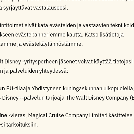
ka syrjäyttävät vastalauseesi.
intitoimet eivät kata evästeiden ja vastaavien tekniik
kseen evästebanneriemme kautta. Katso lisätietoja
tamme ja evästekäytännöstämme.
 Disney -yritysperheen jäsenet voivat käyttää tietojasi 
en ja palveluiden yhteydessä:
un
EU-tilaaja Yhdistyneen kuningaskunnan ulkopuolella, 
ös Disney+-palvelun tarjoaja The Walt Disney Company (B
ine
-vieras, Magical Cruise Company Limited käsittelee 
i tarkoituksiin.