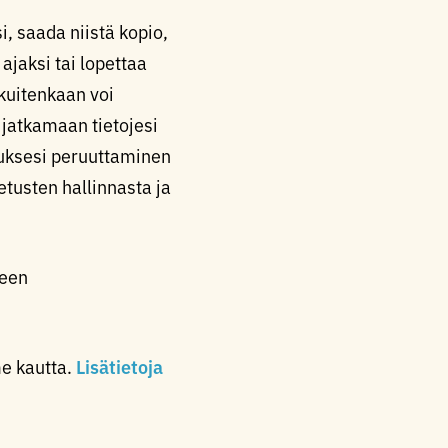
i, saada niistä kopio,
 ajaksi tai lopettaa
kuitenkaan voi
ä jatkamaan tietojesi
muksesi peruuttaminen
etusten hallinnasta ja
seen
me kautta.
Lisätietoja