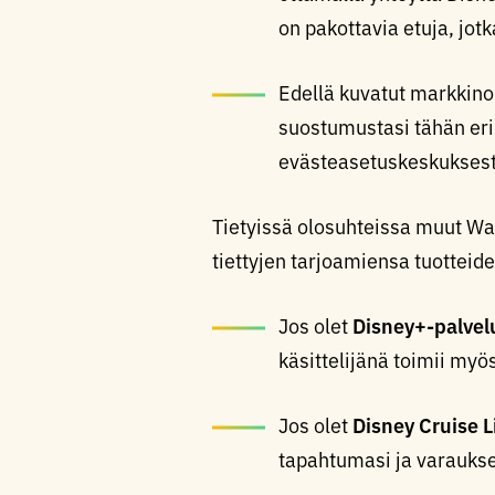
on pakottavia etuja, jot
Edellä kuvatut markkino
suostumustasi tähän eri
evästeasetuskeskukses
Tietyissä olosuhteissa muut Walt
tiettyjen tarjoamiensa tuotteid
Jos olet
Disney+-palvel
käsittelijänä toimii my
Jos olet
Disney Cruise L
tapahtumasi ja varaukses