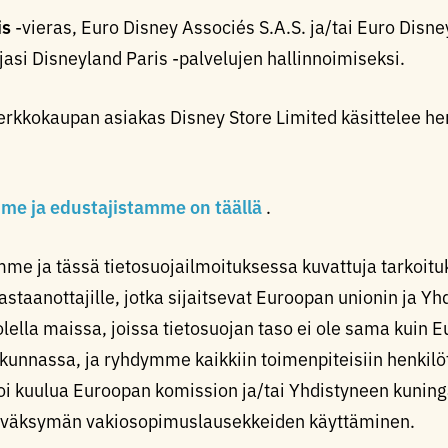
is
-vieras, Euro Disney Associés S.A.S. ja/tai Euro Disn
ojasi Disneyland Paris -palvelujen hallinnoimiseksi.
erkkokaupan asiakas Disney Store Limited käsittelee henk
ämme ja edustajistamme on täällä
.
me ja tässä tietosuojailmoituksessa kuvattuja tarkoit
vastaanottajille, jotka sijaitsevat Euroopan unionin ja Y
ella maissa, joissa tietosuojan taso ei ole sama kuin E
unnassa, ja ryhdymme kaikkiin toimenpiteisiin henkilöt
voi kuulua Euroopan komission ja/tai Yhdistyneen kuni
hyväksymän vakiosopimuslausekkeiden käyttäminen.