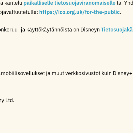
ää kantelu
paikalliselle tietosuojaviranomaiselle
tai Yh
javaltuutetulle:
https://ico.org.uk/for-the-public
.
donkeruu- ja käyttökäytännöistä on Disneyn
Tietosuojak
5
mobiilisovellukset ja muut verkkosivustot kuin Disney+
y Ltd.