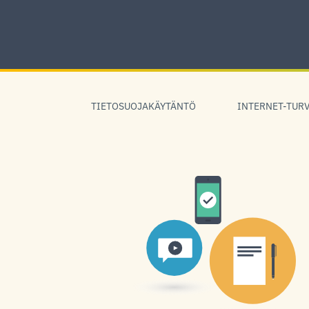
Skip
to
content
Skip
to
TIETOSUOJAKÄYTÄNTÖ
INTERNET-TURV
navigation