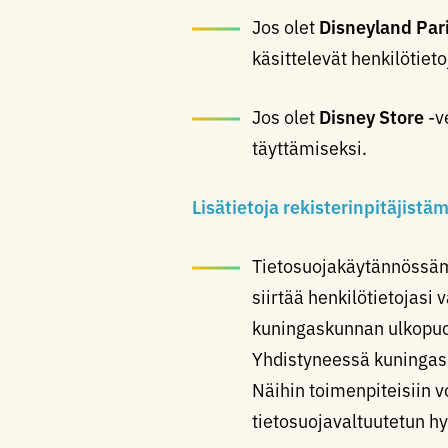
Jos olet
Disneyland Par
käsittelevät henkilötiet
Jos olet
Disney Store
-v
täyttämiseksi.
Lisätietoja rekisterinpitäjist
Tietosuojakäytännössäm
siirtää henkilötietojasi 
kuningaskunnan ulkopuol
Yhdistyneessä kuningask
Näihin toimenpiteisiin 
tietosuojavaltuutetun 