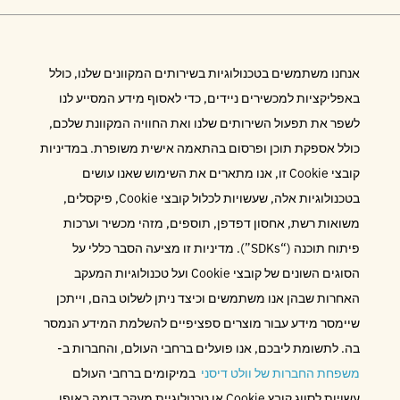
אנחנו משתמשים בטכנולוגיות בשירותים המקוונים שלנו, כולל
באפליקציות למכשירים ניידים, כדי לאסוף מידע המסייע לנו
לשפר את תפעול השירותים שלנו ואת החוויה המקוונת שלכם,
כולל אספקת תוכן ופרסום בהתאמה אישית משופרת. במדיניות
קובצי Cookie זו, אנו מתארים את השימוש שאנו עושים
בטכנולוגיות אלה, שעשויות לכלול קובצי Cookie, פיקסלים,
משואות רשת, אחסון דפדפן, תוספים, מזהי מכשיר וערכות
פיתוח תוכנה (“SDKs”). מדיניות זו מציעה הסבר כללי על
הסוגים השונים של קובצי Cookie ועל טכנולוגיות המעקב
האחרות שבהן אנו משתמשים וכיצד ניתן לשלוט בהם, וייתכן
שיימסר מידע עבור מוצרים ספציפיים להשלמת המידע הנמסר
בה. לתשומת ליבכם, אנו פועלים ברחבי העולם, והחברות ב-
משפחת החברות של וולט דיסני
במיקומים ברחבי העולם
עשויות לסווג קובץ Cookie או טכנולוגיית מעקב דומה באופן