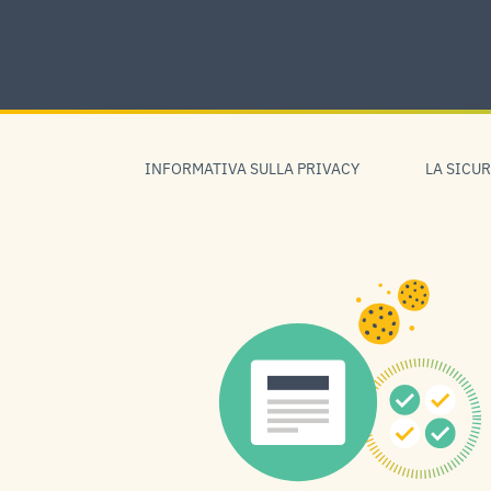
Skip
to
content
Skip
to
INFORMATIVA SULLA PRIVACY
LA SICU
navigation