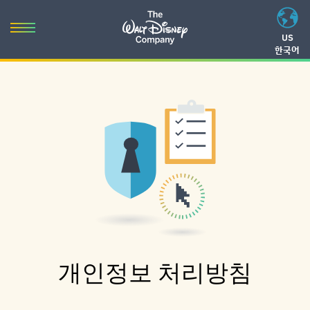
Skip
to
Toggle
US
content
한국어
navigation
Skip
to
navigation
개인정보 처리방침