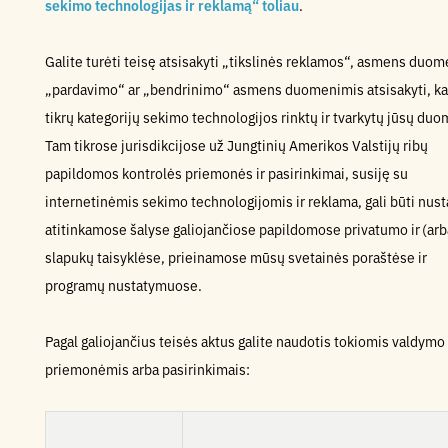
sekimo technologijas ir reklamą“ toliau
.
Galite turėti teisę atsisakyti „tikslinės reklamos“, asmens duo
„pardavimo“ ar „bendrinimo“ asmens duomenimis atsisakyti, k
tikrų kategorijų sekimo technologijos rinktų ir tvarkytų jūsų duo
Tam tikrose jurisdikcijose už Jungtinių Amerikos Valstijų ribų
papildomos kontrolės priemonės ir pasirinkimai, susiję su
internetinėmis sekimo technologijomis ir reklama, gali būti nust
atitinkamose šalyse galiojančiose papildomose privatumo ir (arb
slapukų taisyklėse, prieinamose mūsų svetainės poraštėse ir
programų nustatymuose.
Pagal galiojančius teisės aktus galite naudotis tokiomis valdymo
priemonėmis arba pasirinkimais: