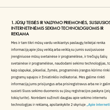
1. JŪSŲ TEISĖS IR VALDYMO PRIEMONĖS, SUSIJUSIO
INTERNETINĖMIS SEKIMO TECHNOLOGIJOMIS IR
REKLAMA
Mes ir tam tikri mūsų vardu veikiantys paslaugų teikėjai renka
informaciją apie jūsų veiklą arba veiklą su jumis susijusiuose
įrenginiuose mūsų svetainėse ir programėlėse, ir trečiųjų šalių
svetainėse ir programėlėse, naudodami sekimo technologijas, t
kaip slapukai, pikseliai, žymės, programinės įrangos kūrimo rinki
programų sąsajos ir žiniatinklio indikatoriai. Mes galime rinkti
informaciją jums prisijungus arba prisiregistravus arba ne ir gali
susieti šiuos sekimo duomenis su jūsų registracijos paskyra (jei
tokią turite). Norėdami sužinoti daugiau apie sekimo internetu
technologijas ir reklamą, apsilankykite 2 skyriuje
„Apie internet