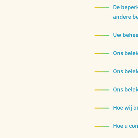
De beper
andere be
Uw behee
Ons belei
Ons belei
Ons belei
Hoe wij o
Hoe u con