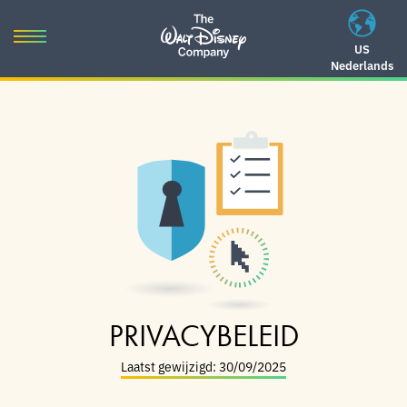
Skip
to
Toggle
US
content
Nederlands
navigation
Skip
to
navigation
PRIVACYBELEID
Laatst gewijzigd: 30/09/2025