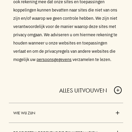
ook rekening mee dat onze sites en toepassingen
koppelingen kunnen bevatten naar sites die niet van ons
zijn en/of waarop we geen controle hebben. We zijn niet
verantwoordelijk voor de manier waarop deze sites met
privacy omgaan. We adviseren u om hiermee rekening te
houden wanneer u onze websites en toepassingen
verlaat en om de privacyregels van andere websites die
mogelijk uw
persoonsgegevens
verzamelen te lezen.
ALLES UITVOUWEN
A
C
WIE WIJ ZIJN
C
O
A
R
C