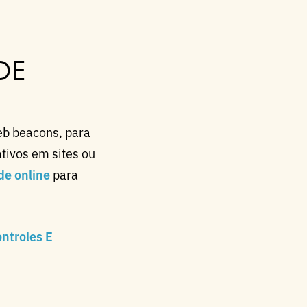
DE
eb beacons, para
tivos em sites ou
de online
para
ntroles E