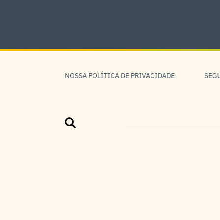
Skip
to
content
Skip
to
NOSSA POLÍTICA DE PRIVACIDADE
SEG
navigation
Pesquisar