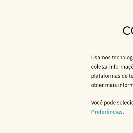
C
Usamos tecnologi
coletar informaçõ
plataformas de te
obter mais infor
Você pode seleci
Preferências
.