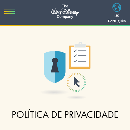
Skip
to
Toggle
US
content
Português
navigation
Skip
to
navigation
POLÍTICA DE PRIVACIDADE