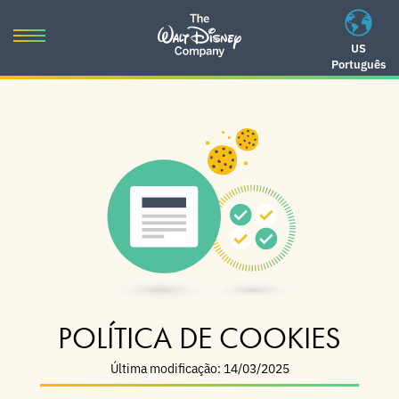
Skip
to
Toggle
US
content
Português
navigation
Skip
to
navigation
POLÍTICA DE COOKIES
Última modificação: 14/03/2025