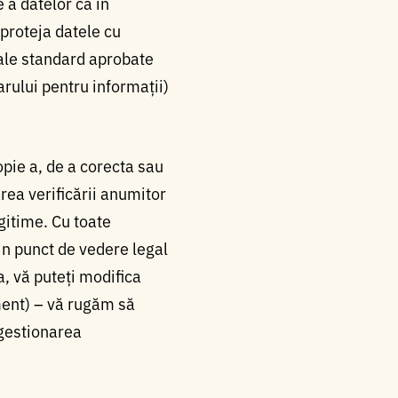
e a datelor ca în
 proteja datele cu
ale standard aprobate
rului pentru informații)
copie a, de a corecta sau
rea verificării anumitor
gitime. Cu toate
din punct de vedere legal
, vă puteți modifica
ment) – vă rugăm să
gestionarea