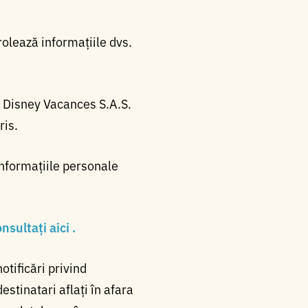
olează informațiile dvs.
o Disney Vacances S.A.S.
ris.
informațiile personale
sultați aici .
otificări privind
estinatari aflați în afara