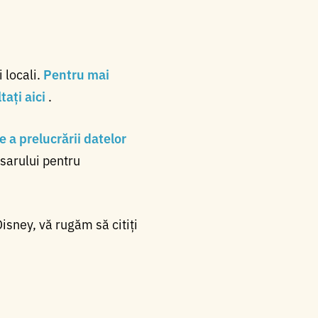
 locali.
Pentru mai
ați aici
.
 a prelucrării datelor
sarului pentru
Disney, vă rugăm să citiți