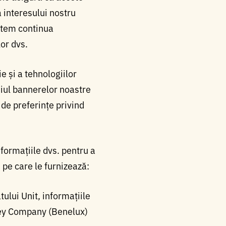
 interesului nostru
utem continua
or dvs.
e și a tehnologiilor
diul bannerelor noastre
de preferințe privind
formațiile dvs. pentru a
i pe care le furnizează:
tului Unit, informațiile
ney Company (Benelux)