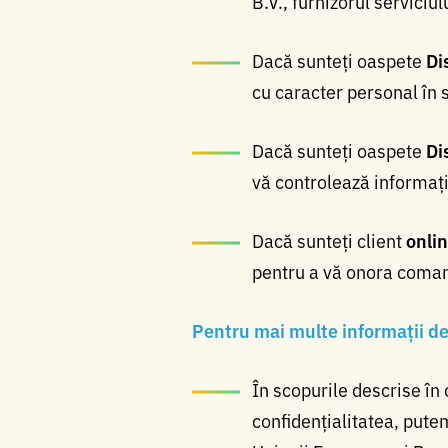
B.V., furnizorul serviciu
Dacă sunteți oaspete
Di
cu caracter personal în s
Dacă sunteți oaspete
Di
vă controlează informați
Dacă sunteți client
onlin
pentru a vă onora coma
Pentru mai multe informații des
În scopurile descrise în c
confidențialitatea, putem