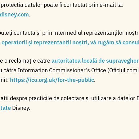
rotecția datelor poate fi contactat prin e-mail la:
disney.com
.
puteți contacta și prin intermediul reprezentanților noștri
operatorii și reprezentanții noștri, vă rugăm să consult
ne o reclamație către
autoritatea locală de supraveghere
 către Information Commissioner’s Office (Oficiul comi
Unit:
https://ico.org.uk/for-the-public
.
ii despre practicile de colectare și utilizare a datelor 
itate
Disney.