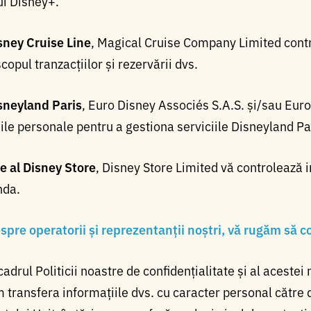
lui Disney+.
sney Cruise Line
, Magical Cruise Company Limited contr
copul tranzacțiilor și rezervării dvs.
sneyland Paris
, Euro Disney Associés S.A.S. și/sau Eur
ile personale pentru a gestiona serviciile Disneyland Pa
e al Disney Store
, Disney Store Limited vă controlează 
nda.
pre operatorii și reprezentanții noștri, vă rugăm să con
adrul Politicii noastre de confidențialitate și al acestei n
 transfera informațiile dvs. cu caracter personal către d