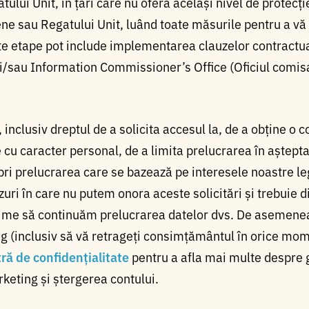
ului Unit, în țări care nu oferă același nivel de protecți
ene sau Regatului Unit, luând toate măsurile pentru a vă
te etape pot include implementarea clauzelor contractu
/sau Information Commissioner’s Office (Oficiul comisa
, inclusiv dreptul de a solicita accesul la, de a obține o 
 cu caracter personal, de a limita prelucrarea în aștepta
ri prelucrarea care se bazează pe interesele noastre le
zuri în care nu putem onora aceste solicitări și trebuie 
itime să continuăm prelucrarea datelor dvs. De asemenea
ng (inclusiv să vă retrageți consimțământul în orice mo
tră de confidențialitate
pentru a afla mai multe despre 
rketing și ștergerea contului.