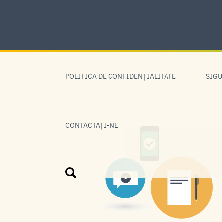
Skip
to
content
Skip
to
POLITICA DE CONFIDENŢIALITATE
SIGU
navigation
CONTACTAȚI-NE
Căutare