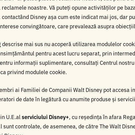
 reclamele noastre. Vă puteți opune activităților pe baza
, contactând Disney așa cum este indicat mai jos, dar p
nterese convingătoare, care prevalează asupra obiecțiil
g descrise mai sus nu acoperă utilizarea modulelor cooki
onsimțământul pentru acest lucru separat, prin interme
ntru informații suplimentare, consultați Centrul nostru 
ica privind modulele cookie.
embri ai Familiei de Companii Walt Disney pot accesa in
peratori de date în legătură cu anumite produse și servici
in U.E.al
serviciului Disney+
, cu reședința în afara Rega
al sunt controlate, de asemenea, de către The Walt Dis