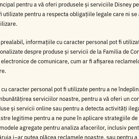
incipal pentru a vă oferi produsele și serviciile Disney pe 
utilizate pentru a respecta obligațiile legale care ni se 
lizare.
ealabil, informațiile cu caracter personal pot fi utilizat
rsonalizate despre produse și servicii de la Familia de C
 electronice de comunicare, cum ar fi afișarea reclamel
re.
. cu caracter personal pot fi utilizate pentru a ne îndepli
bunătățirea serviciilor noastre, pentru a vă oferi un c
se și servicii online sau pentru a detecta activități il
tre legitime pentru a ne pune în aplicare strategiile de
odele agregate pentru analiza afacerilor, inclusiv pent
ăruia i–ar putea plăcea reclamele noastre, sau pentru a