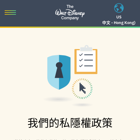
Skip
to
Toggle
US
content
中文 - Hong Kong)
navigation
Skip
to
navigation
我們的私隱權政策