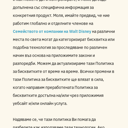
допълнена със специфична информация за
конкретния продукт. Моля, имайте предвид, че ние
работим глобално и отделните членове на
Семейството от компании на Walt Disney
на различни
места по света могат да категоризират бисквитка или
подобна технология за проследяване по различен
начин въз основа на приложимите закони и
разпоредби. Можем да актуализираме тази Политика
за бисквитките от време на време. Всички промени в
тази Политика за бисквитките ще влязат в сила,
когато направим преработената Политика за
бисквитките достъпна на/или чрез приложимия
уебсайт и/или онлайн услуга.
Надяваме се, че тази политика Ви помага да
разберете как използваме тези технологии. Ако