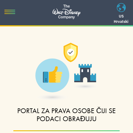
Skip
to
Toggle
US
content
Hrvatski
navigation
Skip
to
navigation
PORTAL ZA PRAVA OSOBE ČIJI SE
PODACI OBRAĐUJU