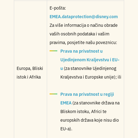
E-pošta:
EMEA.dataprotection@disney.com
Za više informacija o načinu obrade
vaših osobnih podataka i vašim
pravima, posjetite našu poveznicu:
Prava na privatnost u
Ujedinjenom Kraljevstvu i EU-
Europa, Bliski
u
(za stanovnike Ujedinjenog
istok i Afrika
Kraljevstva i Europske unije); ili
Prava na privatnost u regiji
EMEA
(za stanovnike država na
Bliskom istoku, Africi te
europskih država koje nisu dio
EU-a).