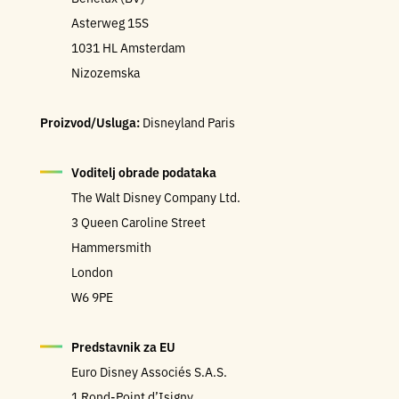
Asterweg 15S
1031 HL Amsterdam
Nizozemska
Proizvod/Usluga:
Disneyland Paris
Voditelj obrade podataka
The Walt Disney Company Ltd.
3 Queen Caroline Street
Hammersmith
London
W6 9PE
Predstavnik za EU
Euro Disney
Associés
S.A.S.
1 Rond-Point d’Isigny