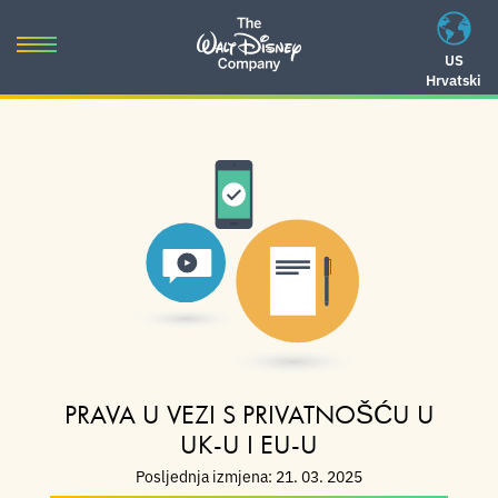
Skip
to
Toggle
US
content
Hrvatski
navigation
Skip
to
navigation
PRAVA U VEZI S PRIVATNOŠĆU U
UK-U I EU-U
Posljednja izmjena: 21. 03. 2025