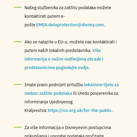
Našeg službenika za zaštitu podataka možete
kontaktirati putem e-
pošte
EMEA.dataprotection@disney.com
.
Ako se nalazite u EU-u, možete nas kontaktirati i
putem naših lokalnih predstavnika.
Više
informacija o našim voditeljima obrade i
predstavnicima pogledajte ovdje
.
Imate pravo podnijeti pritužbu
lokalnom tijelu za
nadzor zaštite podataka
ili Uredu povjerenika za
informiranje Ujedinjenog
Kraljevstva:
https://ico.org.uk/for-the-public.
Za više informacija o Disneyevim postupcima
prikupljanja i uporabe podataka pročitajte