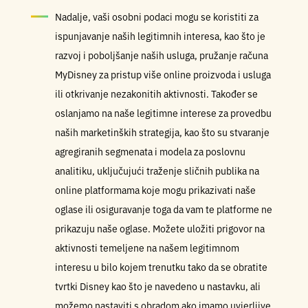
Nadalje, vaši osobni podaci mogu se koristiti za
ispunjavanje naših legitimnih interesa, kao što je
razvoj i poboljšanje naših usluga, pružanje računa
MyDisney za pristup više online proizvoda i usluga
ili otkrivanje nezakonitih aktivnosti. Također se
oslanjamo na naše legitimne interese za provedbu
naših marketinških strategija, kao što su stvaranje
agregiranih segmenata i modela za poslovnu
analitiku, uključujući traženje sličnih publika na
online platformama koje mogu prikazivati naše
oglase ili osiguravanje toga da vam te platforme ne
prikazuju naše oglase. Možete uložiti prigovor na
aktivnosti temeljene na našem legitimnom
interesu u bilo kojem trenutku tako da se obratite
tvrtki Disney kao što je navedeno u nastavku, ali
možemo nastaviti s obradom ako imamo uvjerljive