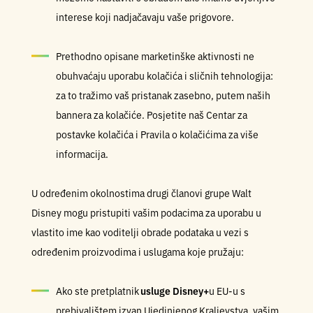
interese koji nadjačavaju vaše prigovore.
Prethodno opisane marketinške aktivnosti ne
obuhvaćaju uporabu kolačića i sličnih tehnologija:
za to tražimo vaš pristanak zasebno, putem naših
bannera za kolačiće. Posjetite naš Centar za
postavke kolačića i Pravila o kolačićima za više
informacija.
U određenim okolnostima drugi članovi grupe Walt
Disney mogu pristupiti vašim podacima za uporabu u
vlastito ime kao voditelji obrade podataka u vezi s
određenim proizvodima i uslugama koje pružaju:
Ako ste pretplatnik
usluge Disney+
u EU-u s
prebivalištem izvan Ujedinjenog Kraljevstva, vašim