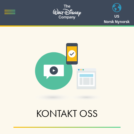
Skip
to
Toggle
US
content
Norsk Nynorsk
navigation
Skip
to
navigation
KONTAKT OSS