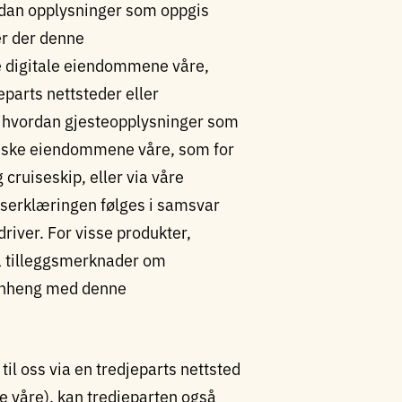
dan opplysninger som oppgis
er der denne
e digitale eiendommene våre,
jeparts nettsteder eller
så hvordan gjesteopplysninger som
fysiske eiendommene våre, som for
cruiseskip, eller via våre
nserklæringen følges i samsvar
river. For visse produkter,
 ha tilleggsmerknader om
enheng med denne
il oss via en tredjeparts nettsted
e våre), kan tredjeparten også