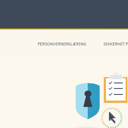
Skip
to
content
Skip
to
PERSONVERNERKLÆRING
SIKKERHET P
navigation