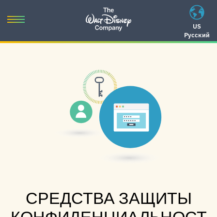
Skip
to
Toggle
US
content
Русский
navigation
Skip
to
navigation
СРЕДСТВА ЗАЩИТЫ