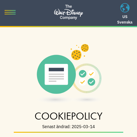
Skip
to
Toggle
US
content
Svenska
navigation
Skip
to
navigation
COOKIEPOLICY
Senast ändrad: 2025-03-14