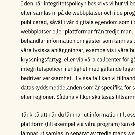
I den här integritetspolicyn beskrivs vi hur vi
eller samlas in på de webbplatser och i de
pro
publicerad, såväl i vår digitala egendom som i
webbplatser eller plattformar från tredje man. 
behandlar information om gäster som lämnas ut 
våra fysiska anläggningar, exempelvis i våra b
kryssningsfartyg, eller via våra callcenter för g
integritetspolicyn i enlighet med gällande lagar
bedriver verksamhet. I vissa fall kan vi tillhan
dataskyddsmeddelanden som är specifika för sä
eller regioner. Sådana villkor ska läsas tillsa
Tänk på att när du lämnar ut information till o
plattform (till exempel via våra program) kan d
lämnar ut samlas in separat av tredje mans web