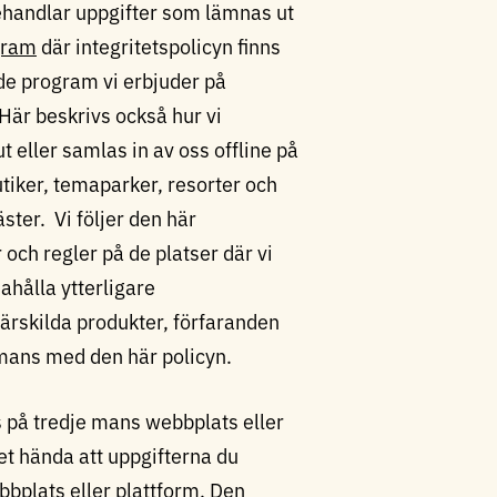
 behandlar uppgifter som lämnas ut
gram
där integritetspolicyn finns
 de program vi erbjuder på
Här beskrivs också hur vi
eller samlas in av oss offline på
utiker, temaparker, resorter och
äster. Vi följer den här
 och regler på de platser där vi
dahålla ytterligare
rskilda produkter, förfaranden
mmans med den här policyn.
ss på tredje mans webbplats eller
et hända att uppgifterna du
bplats eller plattform. Den