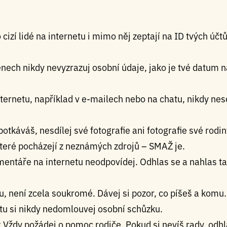
izí lidé na internetu i mimo něj zeptají na ID tvých účtů
nech nikdy nevyzrazuj osobní údaje, jako je tvé datum n
ternetu, například v e-mailech nebo na chatu, nikdy nes
 potkáváš, nesdílej své fotografie ani fotografie své rodi
které pocházejí z neznámých zdrojů – SMAŽ je.
mentáře na internetu neodpovídej. Odhlas se a nahlas 
u, není zcela soukromé. Dávej si pozor, co píšeš a komu.
u si nikdy nedomlouvej osobní schůzku.
dy požádej o pomoc rodiče. Pokud si nevíš rady, odhl