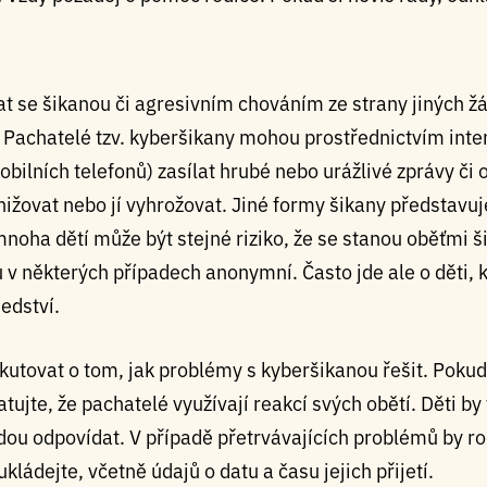
at se šikanou či agresivním chováním ze strany jiných ž
. Pachatelé tzv. kyberšikany mohou prostřednictvím int
obilních telefonů) zasílat hrubé nebo urážlivé zprávy či 
onižovat nebo jí vyhrožovat. Jiné formy šikany představu
 mnoha dětí může být stejné riziko, že se stanou oběťmi 
 v některých případech anonymní. Často jde ale o děti, k
sedství.
skutovat o tom, jak problémy s kyberšikanou řešit. Pokud
ujte, že pachatelé využívají reakcí svých obětí. Děti by
dou odpovídat. V případě přetrvávajících problémů by r
kládejte, včetně údajů o datu a času jejich přijetí.