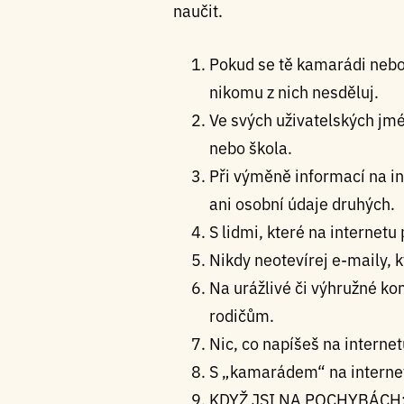
naučit.
Pokud se tě kamarádi nebo c
nikomu z nich nesděluj.
Ve svých uživatelských jmé
nebo škola.
Při výměně informací na in
ani osobní údaje druhých.
S lidmi, které na internetu
Nikdy neotevírej e-maily, 
Na urážlivé či výhružné ko
rodičům.
Nic, co napíšeš na internet
S „kamarádem“ na internet
KDYŽ JSI NA POCHYBÁCH: Vž