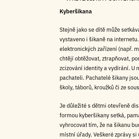
Kyberšikana
Stejně jako se dítě může setkáv
vystaveno i šikaně na internetu
elektronických zařízení (např. m
chtějí obtěžovat, ztrapňovat, p
zcizování identity a vydírání. U
pachateli. Pachatelé šikany jsou
školy, táborů, kroužků či ze sou
Je důležité s dětmi otevřeně di
formou kyberšikany setká, pamat
vyhrocovat tím, že na šikanu bu
místní úřady. Veškeré zprávy si u