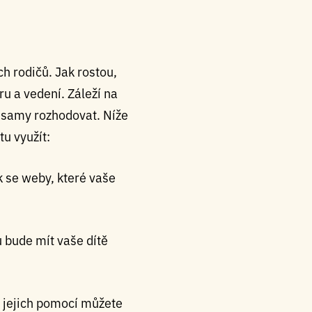
ch rodičů. Jak rostou,
ru a vedení. Záleží na
se samy rozhodovat. Níže
u využít:
k se weby, které vaše
u bude mít vaše dítě
S jejich pomocí můžete