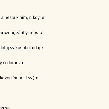
 a hesla k nim, nikdy je
arození, záliby, město
děluj své osobní údaje
ny či domova.
takovou činnost svým
as se.