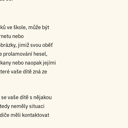
áků ve škole, může být
ernetu nebo
obrázky, jimiž svou oběť
je prolamování hesel,
šikany nebo naopak jejími
teré vaše dítě zná ze
 se vaše dítě s nějakou
 tedy neměly situaci
odiče měli kontaktovat