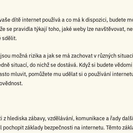
vaše dítě internet používá a co má k dispozici, budete m
 že se pravidla týkají toho, jaké weby lze navštěvovat, ne
 sdělit.
 jsou možná rizika a jak se má zachovat v různých situac
dně situací, do nichž se dostává. Když si budete vědomi 
často mluvit, pomůžete mu udělat si o používání internet
povědnost.
sti z hlediska zábavy, vzdělávání, komunikace a řady dalš
l pochopit základy bezpečnosti na internetu. Těmto zákl