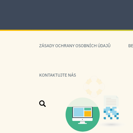
Skip
to
content
Skip
to
ZÁSADY OCHRANY OSOBNÍCH ÚDAJŮ
B
navigation
KONTAKTUJTE NÁS
Vyhledat