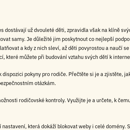
 dostávají už dvouleté děti, zpravidla však na klíně svý
žovat samy. Je důležité jim poskytnout co nejlepší podpo
latňovat a kdy z nich sleví, až děti povyrostou a naučí 
, které můžete při budování vztahu svých dětí k internet
ispozici pokyny pro rodiče. Přečtěte si je a zjistěte, ja
k bezpečnostním otázkám.
žnosti rodičovské kontroly. Využijte je a určete, k čem
í nastavení, která dokáží blokovat weby i celé domény. 