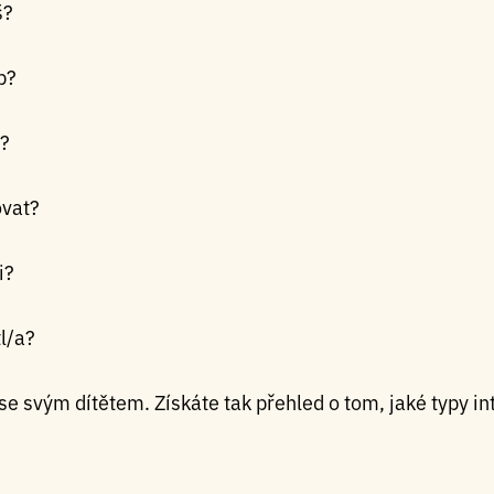
š?
b?
š?
ovat?
i?
tl/a?
 se svým dítětem. Získáte tak přehled o tom, jaké typy in