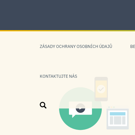
Skip
to
content
Skip
to
ZÁSADY OCHRANY OSOBNÍCH ÚDAJŮ
B
navigation
KONTAKTUJTE NÁS
Vyhledat