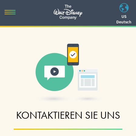
Skip
to
Toggle
US
content
Deutsch
navigation
Skip
to
navigation
KONTAKTIEREN SIE UNS