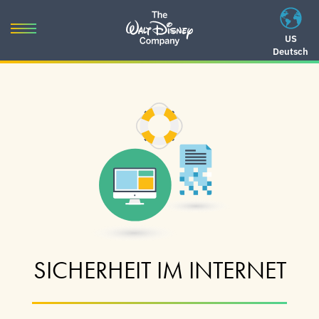
Skip
to
Toggle
US
content
Deutsch
navigation
Skip
to
navigation
SICHERHEIT IM INTERNET