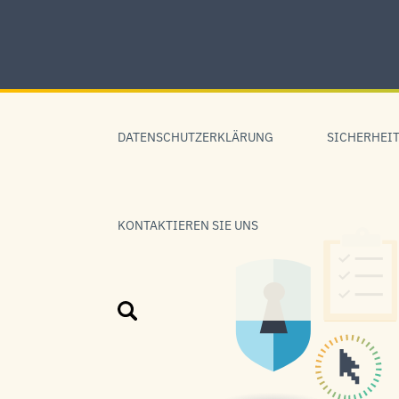
Skip
to
content
Skip
to
DATENSCHUTZERKLÄRUNG
SICHERHEIT
navigation
KONTAKTIEREN SIE UNS
Suche