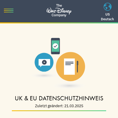
Skip
to
Toggle
US
content
Deutsch
navigation
Skip
to
navigation
UK & EU DATENSCHUTZHINWEIS
Zuletzt geändert: 21.03.2025