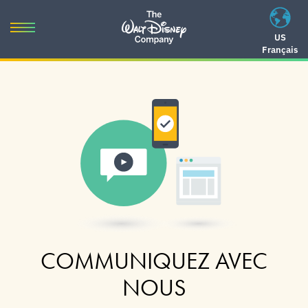
Skip
to
Toggle
US
content
Français
navigation
Skip
to
navigation
COMMUNIQUEZ AVEC
NOUS