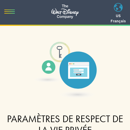
Skip
to
Toggle
US
content
Français
navigation
Skip
to
navigation
PARAMÈTRES DE RESPECT DE