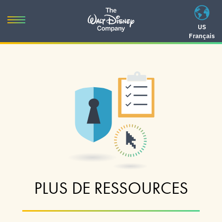
Skip
to
Toggle
US
content
Français
navigation
Skip
to
navigation
PLUS DE RESSOURCES