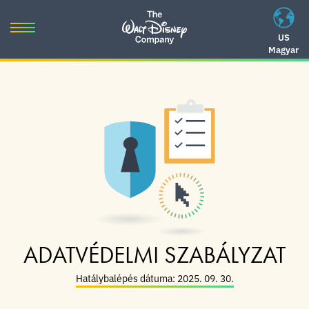
Skip
to
Toggle
US
content
Magyar
navigation
Skip
to
navigation
ADATVÉDELMI SZABÁLYZAT
Hatálybalépés dátuma: 2025. 09. 30.