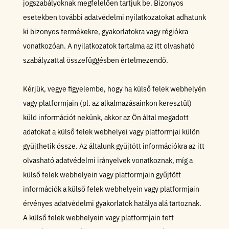
jogszabályoknak megfelelően tartjuk be. Bizonyos
esetekben további adatvédelmi nyilatkozatokat adhatunk
ki bizonyos termékekre, gyakorlatokra vagy régiókra
vonatkozóan. A nyilatkozatok tartalma az itt olvasható
szabályzattal összefüggésben értelmezendő.
Kérjük, vegye figyelembe, hogy ha külső felek webhelyén
vagy platformjain (pl. az alkalmazásainkon keresztül)
küld információt nekünk, akkor az Ön által megadott
adatokat a külső felek webhelyei vagy platformjai külön
gyűjthetik össze. Az általunk gyűjtött információkra az itt
olvasható adatvédelmi irányelvek vonatkoznak, míg a
külső felek webhelyein vagy platformjain gyűjtött
információk a külső felek webhelyein vagy platformjain
érvényes adatvédelmi gyakorlatok hatálya alá tartoznak.
A külső felek webhelyein vagy platformjain tett