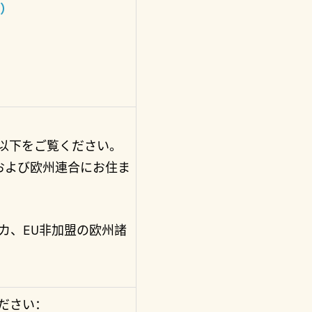
外）
以下をご覧ください。
および欧州連合にお住ま
カ、EU非加盟の欧州諸
ださい：