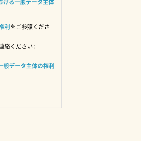
における一般データ主体
権利
をご参照くださ
連絡ください：
る一般データ主体の権利