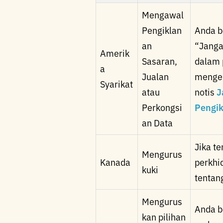
Mengawal
Pengiklan
Anda b
an
“Janga
Amerik
Sasaran,
dalam 
a
Jualan
mengem
Syarikat
atau
notis
J
Perkongsi
Pengik
an Data
Jika t
Mengurus
Kanada
perkhi
kuki
tentan
Mengurus
Anda b
kan pilihan