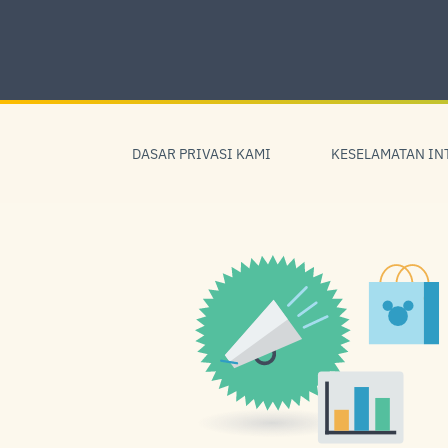
Skip
to
content
Skip
to
DASAR PRIVASI KAMI
KESELAMATAN IN
navigation