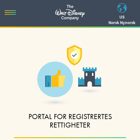
Skip
to
Toggle
US
content
Norsk Nynorsk
navigation
Skip
to
navigation
PORTAL FOR REGISTRERTES
RETTIGHETER