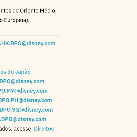
entes do Oriente Médio,
o Europeia).
.HK.DPO@disney.com
ados do Japão
DPO@disney.com
O.MY@disney.com
DPO.PH@disney.com
DPO.SG@disney.com
.DPO@disney.com
nados, acesse:
Direitos