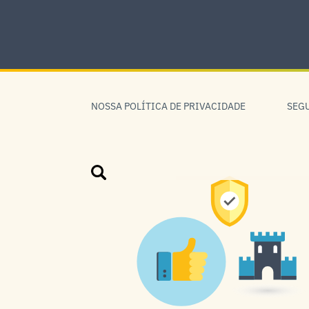
Skip
to
content
Skip
to
NOSSA POLÍTICA DE PRIVACIDADE
SEG
navigation
Pesquisar