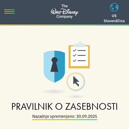
Skip
to
Toggle
US
content
Slovenščina
navigation
Skip
to
navigation
PRAVILNIK O ZASEBNOSTI
Nazadnje spremenjeno: 30.09.2025