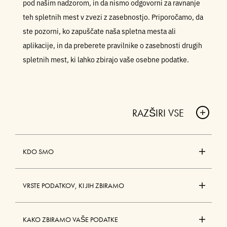
pod našim nadzorom, in da nismo odgovorni za ravnanje
teh spletnih mest v zvezi z zasebnostjo. Priporočamo, da
ste pozorni, ko zapuščate naša spletna mesta ali
aplikacije, in da preberete pravilnike o zasebnosti drugih
spletnih mest, ki lahko zbirajo vaše osebne podatke.
RAZŠIRI VSE
A
C
KDO SMO
C
O
A
R
C
D
VRSTE PODATKOV, KI JIH ZBIRAMO
C
I
O
O
A
R
N
C
D
KAKO ZBIRAMO VAŠE PODATKE
T
C