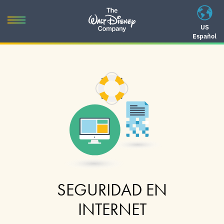
Skip
to
Toggle
US
content
Español
navigation
Skip
to
navigation
SEGURIDAD EN
INTERNET