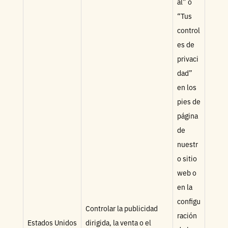
al” o
“Tus
control
es de
privaci
dad”
en los
pies de
página
de
nuestr
o sitio
web o
en la
configu
Controlar la publicidad
ración
Estados Unidos
dirigida, la venta o el