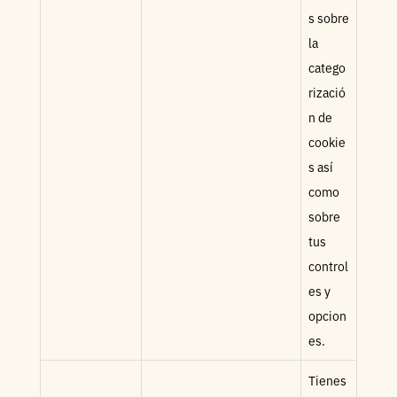
s sobre
la
catego
rizació
n de
cookie
s así
como
sobre
tus
control
es y
opcion
es.
Tienes