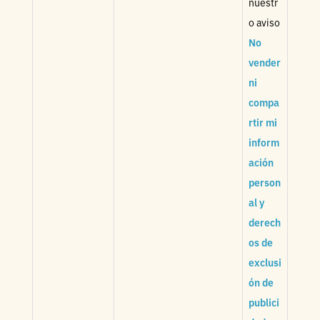
nuestr
o aviso
No
vender
ni
compa
rtir mi
inform
ación
person
al y
derech
os de
exclusi
ón de
publici