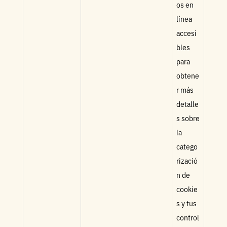
os en
línea
accesi
bles
para
obtene
r más
detalle
s sobre
la
catego
rizació
n de
cookie
s y tus
control