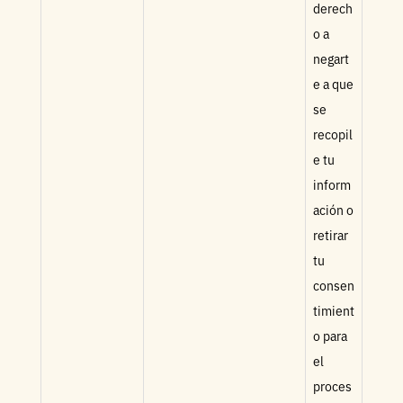
derech
o a
negart
e a que
se
recopil
e tu
inform
ación o
retirar
tu
consen
timient
o para
el
proces