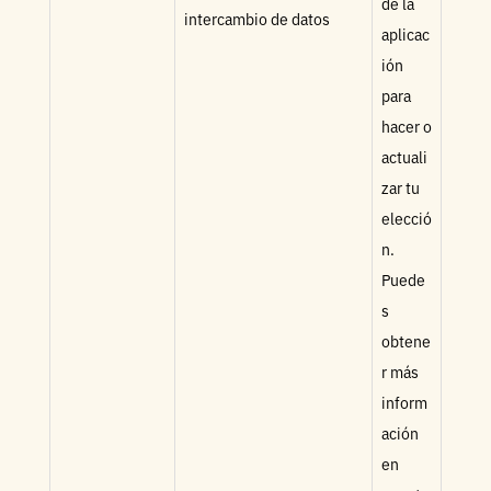
de la
intercambio de datos
aplicac
ión
para
hacer o
actuali
zar tu
elecció
n.
Puede
s
obtene
r más
inform
ación
en