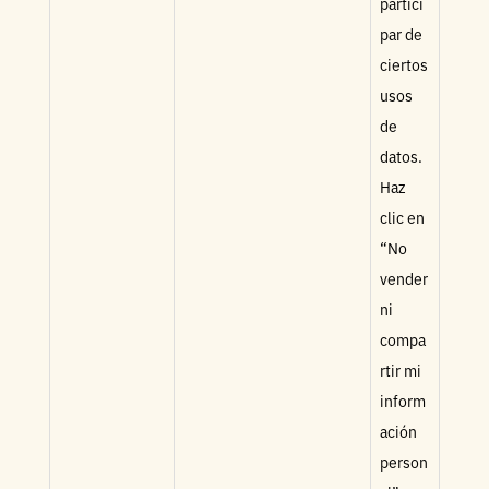
partici
par de
ciertos
usos
de
datos.
Haz
clic en
“No
vender
ni
compa
rtir mi
inform
ación
person