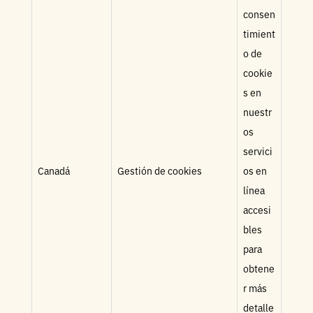
consen
timient
o de
cookie
s en
nuestr
os
servici
Canadá
Gestión de cookies
os en
línea
accesi
bles
para
obtene
r más
detalle