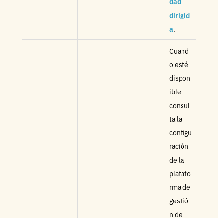
dad
dirigid
a
.
Cuand
o esté
dispon
ible,
consul
ta la
configu
ración
de la
platafo
rma de
gestió
n de