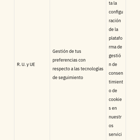
ta la
configu
ración
de la
platafo
rma de
Gestión de tus
gestió
preferencias con
R. U. y UE
n de
respecto a las tecnologías
consen
de seguimiento
timient
o de
cookie
s en
nuestr
os
servici