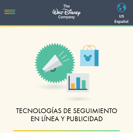
Skip
to
Toggle
US
content
Español
navigation
Skip
to
navigation
TECNOLOGÍAS DE SEGUIMIENTO
EN LÍNEA Y PUBLICIDAD