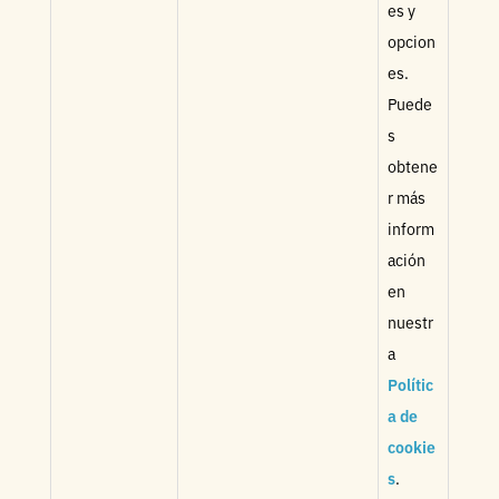
es y
opcion
es.
Puede
s
obtene
r más
inform
ación
en
nuestr
a
Polític
a de
cookie
s
.