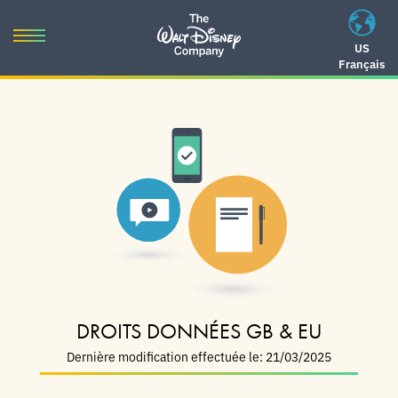
Skip
to
Toggle
US
content
Français
navigation
Skip
to
navigation
DROITS DONNÉES GB & EU
Dernière modification effectuée le: 21/03/2025