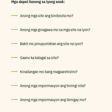
Mga dapat itanong sa iyong anak:
Anong mga site ang binibisita mo?
Anong mga ginagawa mo sa mga site na iyon?
Bakit mo pinupuntahan ang site na iyon?
Gaano ka katagal sa site?
Kinailangan mo bang magparehistro?
Anong mga impormasyon ang hiningi nila?
Anong mga impormasyon ang ibinigay mo?