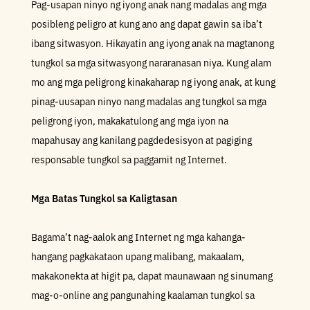
Pag-usapan ninyo ng iyong anak nang madalas ang mga
posibleng peligro at kung ano ang dapat gawin sa iba’t
ibang sitwasyon. Hikayatin ang iyong anak na magtanong
tungkol sa mga sitwasyong nararanasan niya. Kung alam
mo ang mga peligrong kinakaharap ng iyong anak, at kung
pinag-uusapan ninyo nang madalas ang tungkol sa mga
peligrong iyon, makakatulong ang mga iyon na
mapahusay ang kanilang pagdedesisyon at pagiging
responsable tungkol sa paggamit ng Internet.
Mga Batas Tungkol sa Kaligtasan
Bagama’t nag-aalok ang Internet ng mga kahanga-
hangang pagkakataon upang malibang, makaalam,
makakonekta at higit pa, dapat maunawaan ng sinumang
mag-o-online ang pangunahing kaalaman tungkol sa