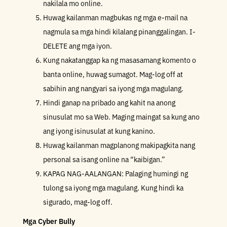
nakilala mo online.
Huwag kailanman magbukas ng mga e-mail na
nagmula sa mga hindi kilalang pinanggalingan. I-
DELETE ang mga iyon.
Kung nakatanggap ka ng masasamang komento o
banta online, huwag sumagot. Mag-log off at
sabihin ang nangyari sa iyong mga magulang.
Hindi ganap na pribado ang kahit na anong
sinusulat mo sa Web. Maging maingat sa kung ano
ang iyong isinusulat at kung kanino.
Huwag kailanman magplanong makipagkita nang
personal sa isang online na “kaibigan.”
KAPAG NAG-AALANGAN: Palaging humingi ng
tulong sa iyong mga magulang. Kung hindi ka
sigurado, mag-log off.
Mga Cyber Bully