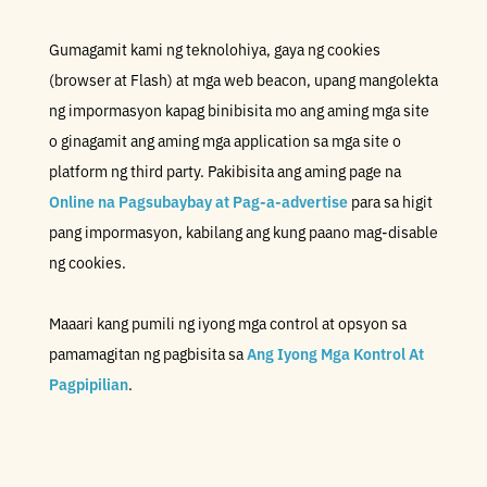
Gumagamit kami ng teknolohiya, gaya ng cookies
(browser at Flash) at mga web beacon, upang mangolekta
ng impormasyon kapag binibisita mo ang aming mga site
o ginagamit ang aming mga application sa mga site o
platform ng third party. Pakibisita ang aming page na
Online na Pagsubaybay at Pag-a-advertise
para sa higit
pang impormasyon, kabilang ang kung paano mag-disable
ng cookies.
Maaari kang pumili ng iyong mga control at opsyon sa
pamamagitan ng pagbisita sa
Ang Iyong Mga Kontrol At
Pagpipilian
.